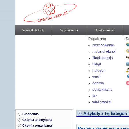
Nowe Artykuły
Wydarzenia
Ciekawostki
Popularne:
Z
zastosowanie
chemi
metanol etanol
fitoekstrakcja
ukłąd
halogen
wosk
ogniwa
policykliczne
związki
faz
aromatyczne
właściwości
substancji
Artykuły z tej kategorii
Biochemia
Chemia analityczna
Chemia organiczna
Reklama wspierająca serw