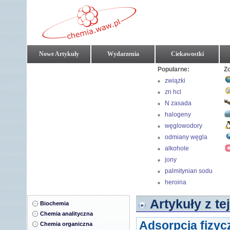
Nowe Artykuły
Wydarzenia
Ciekawostki
Popularne:
Z
związki
aromatyczne
zn hcl
N zasada
halogeny
węglowodory
nienasycone
odmiany węgla
alkohole
jony
palmitynian sodu
heroina
Artykuły z tej
Biochemia
Chemia analityczna
Adsorpcja fizy
Chemia organiczna