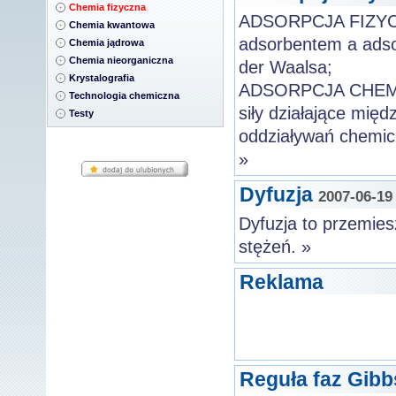
Chemia fizyczna
ADSORPCJA FIZYCZN
Chemia kwantowa
adsorbentem a adsor
Chemia jądrowa
Chemia nieorganiczna
der Waalsa;
Krystalografia
ADSORPCJA CHEMIC
Technologia chemiczna
siły działające mi
Testy
oddziaływań chemic
»
Dyfuzja
2007-06-19
Dyfuzja to przemies
stężeń. »
Reklama
Reguła faz Gibb