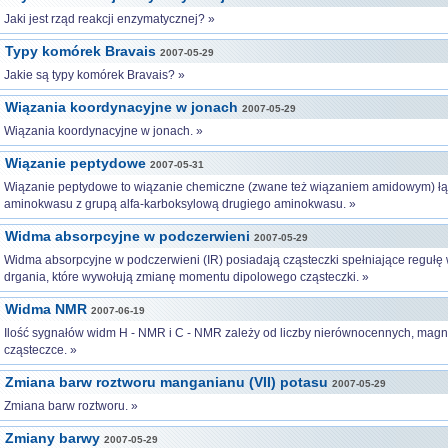
Jaki jest rząd reakcji enzymatycznej? »
Typy komórek Bravais
2007-05-29
Jakie są typy komórek Bravais? »
Wiązania koordynacyjne w jonach
2007-05-29
Wiązania koordynacyjne w jonach. »
Wiązanie peptydowe
2007-05-31
Wiązanie peptydowe to wiązanie chemiczne (zwane też wiązaniem amidowym) ł
aminokwasu z grupą alfa-karboksylową drugiego aminokwasu. »
Widma absorpcyjne w podczerwieni
2007-05-29
Widma absorpcyjne w podczerwieni (IR) posiadają cząsteczki spełniające regułę 
drgania, które wywołują zmianę momentu dipolowego cząsteczki. »
Widma NMR
2007-06-19
Ilość sygnałów widm H - NMR i C - NMR zależy od liczby nierównocennych, magn
cząsteczce. »
Zmiana barw roztworu manganianu (VII) potasu
2007-05-29
Zmiana barw roztworu. »
Zmiany barwy
2007-05-29