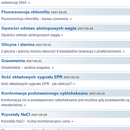
sekwencję DNA. »
Fluorescencja chlorofilu
2007-05-29
Fluorescencja chlorofilu - barwa czerwona. »
Gęstości odmian alotropowych węgla
2007-05-29
Gęstości odmian alotropowych węgla »
Glicyna i alanina
2007-05-31
Z glicyny i alaniny można utworzyć 8 tripeptydów (wariacja z powtórzeniami). »
Grawimetria
2007-05-31
Grawimetria – analiza wagowa. »
Ilość składowych sygnału EPR
2007-05-29
Ilość składowych sygnału EPR - jak obliczyć? »
Konformacja podstawionego cykloheksanu
2007-06-19
Konformacja cis w podstawionym cykloheksanie jest możliwa gdy podstawiniki są 
ekwatorialnej. »
Kryształy NaCl
2007-05-29
Kryształy NaCl - liczba koordynacyjna i jony. »