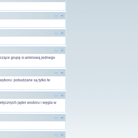
ączące grupę α-aminową jednego
wyboru: pobudzane są tylko te
etycznych jąder wodoru i węgla w