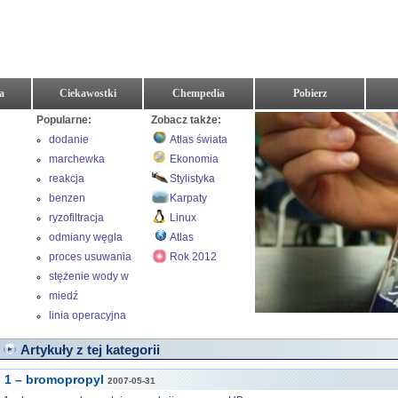
a
Ciekawostki
Chempedia
Pobierz
Popularne:
Zobacz także:
dodanie
Atlas świata
marchewka
Ekonomia
reakcja
Stylistyka
benzen
Karpaty
ryzofiltracja
Linux
odmiany węgla
Atlas
proces usuwania
Rok 2012
brudu
stężenie wody w
wodzie
miedź
linia operacyjna
Artykuły z tej kategorii
1 – bromopropyl
2007-05-31