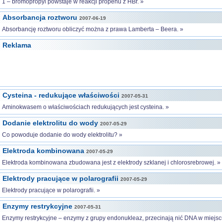
1 – bromopropyl powstaje w reakcji propenu z HBr. »
Absorbancja roztworu
2007-06-19
Absorbancję roztworu obliczyć można z prawa Lamberta – Beera. »
Reklama
Cysteina - redukujące właściwości
2007-05-31
Aminokwasem o właściwościach redukujących jest cysteina. »
Dodanie elektrolitu do wody
2007-05-29
Co powoduje dodanie do wody elektrolitu? »
Elektroda kombinowana
2007-05-29
Elektroda kombinowana zbudowana jest z elektrody szklanej i chlorosrebrowej. »
Elektrody pracujące w polarografii
2007-05-29
Elektrody pracujące w polarografii. »
Enzymy restrykcyjne
2007-05-31
Enzymy restrykcyjne – enzymy z grupy endonukleaz, przecinają nić DNA w miejs