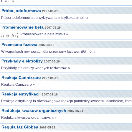
C = C. »
Próba jodoformowa
2007-05-31
Próba jodoformowa do wykrywania metylkokarbinoli. »
Promieniowanie beta
2007-05-29
Promieniowanie beta minus »
Przemiana fazowa
2007-06-19
W warunkach równowagi, dla przemiany fazowej: ∆G = 0. »
Przykłady elektrolizy
2007-05-29
Przykłady elektrolizy wodnych roztworów. »
Reakcja Cannizzaro
2007-05-31
Reakcja Canizzaro »
Reakcja estryfikacji
2007-06-19
Reakcja estryfikacji to równowagowa reakcja pomiędzy kwasem i alkoholem, kat
Redukcja kwasów organicznych
2007-05-31
Redukcja kwasów organicznych. »
Reguła faz Gibbsa
2007-05-29