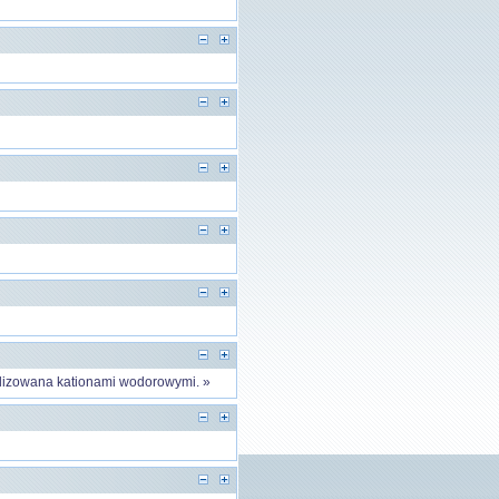
alizowana kationami wodorowymi. »