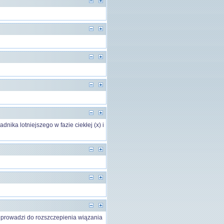
dnika lotniejszego w fazie ciekłej (x) i
 prowadzi do rozszczepienia wiązania