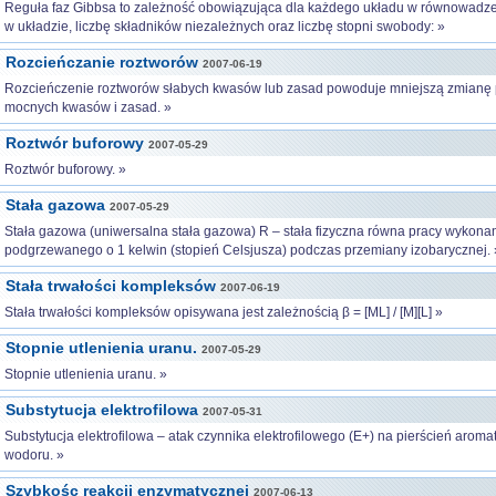
Reguła faz Gibbsa to zależność obowiązująca dla każdego układu w równowadze 
w układzie, liczbę składników niezależnych oraz liczbę stopni swobody: »
Rozcieńczanie roztworów
2007-06-19
Rozcieńczenie roztworów słabych kwasów lub zasad powoduje mniejszą zmianę 
mocnych kwasów i zasad. »
Roztwór buforowy
2007-05-29
Roztwór buforowy. »
Stała gazowa
2007-05-29
Stała gazowa (uniwersalna stała gazowa) R – stała fizyczna równa pracy wykona
podgrzewanego o 1 kelwin (stopień Celsjusza) podczas przemiany izobarycznej. 
Stała trwałości kompleksów
2007-06-19
Stała trwałości kompleksów opisywana jest zależnością β = [ML] / [M][L] »
Stopnie utlenienia uranu.
2007-05-29
Stopnie utlenienia uranu. »
Substytucja elektrofilowa
2007-05-31
Substytucja elektrofilowa – atak czynnika elektrofilowego (E+) na pierścień arom
wodoru. »
Szybkośc reakcji enzymatycznej
2007-06-13