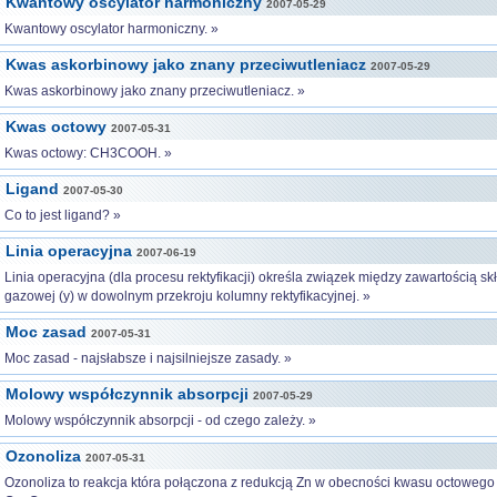
Kwantowy oscylator harmoniczny
2007-05-29
Kwantowy oscylator harmoniczny. »
Kwas askorbinowy jako znany przeciwutleniacz
2007-05-29
Kwas askorbinowy jako znany przeciwutleniacz. »
Kwas octowy
2007-05-31
Kwas octowy: CH3COOH. »
Ligand
2007-05-30
Co to jest ligand? »
Linia operacyjna
2007-06-19
Linia operacyjna (dla procesu rektyfikacji) określa związek między zawartością skła
gazowej (y) w dowolnym przekroju kolumny rektyfikacyjnej. »
Moc zasad
2007-05-31
Moc zasad - najsłabsze i najsilniejsze zasady. »
Molowy współczynnik absorpcji
2007-05-29
Molowy współczynnik absorpcji - od czego zależy. »
Ozonoliza
2007-05-31
Ozonoliza to reakcja która połączona z redukcją Zn w obecności kwasu octowego