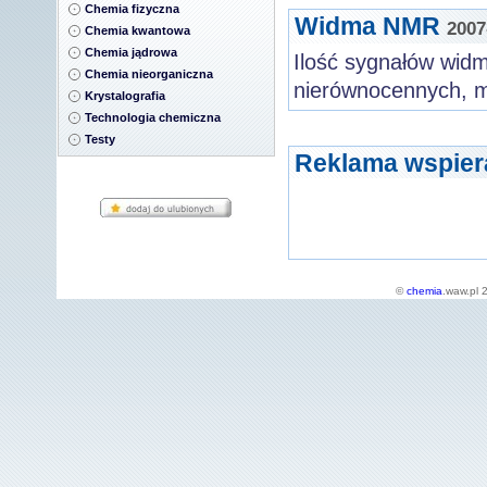
Chemia fizyczna
Widma NMR
2007
Chemia kwantowa
Chemia jądrowa
Ilość sygnałów widm
Chemia nieorganiczna
nierównocennych, m
Krystalografia
Technologia chemiczna
Testy
Reklama wspier
©
chemia
.waw.pl 