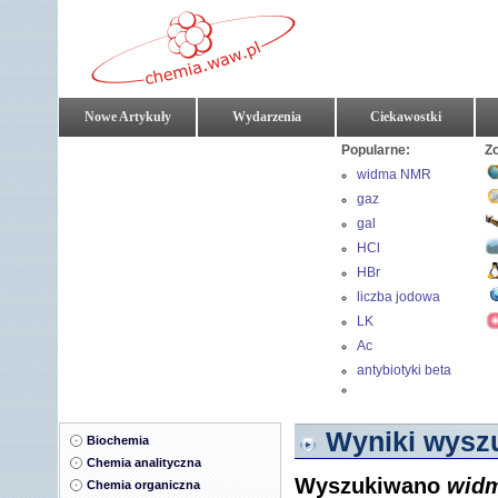
Nowe Artykuły
Wydarzenia
Ciekawostki
Popularne:
Z
widma NMR
gaz
gal
HCl
HBr
liczba jodowa
LK
Ac
antybiotyki beta
laktamowe
Wyniki wyszu
Biochemia
Chemia analityczna
Wyszukiwano
wid
Chemia organiczna