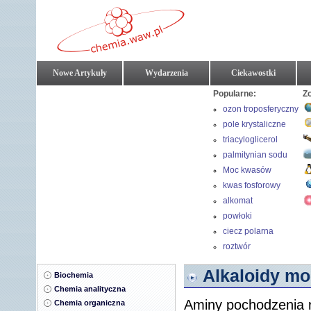
Nowe Artykuły
Wydarzenia
Ciekawostki
Popularne:
Z
ozon troposferyczny
pole krystaliczne
triacyloglicerol
palmitynian sodu
Moc kwasów
kwas fosforowy
alkomat
powłoki
ciecz polarna
roztwór
Alkaloidy mo
Biochemia
Chemia analityczna
Aminy pochodzenia 
Chemia organiczna