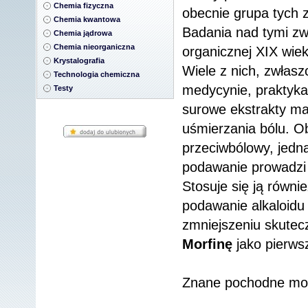
Chemia fizyczna
obecnie grupa tych 
Chemia kwantowa
Badania nad tymi zw
Chemia jądrowa
Chemia nieorganiczna
organicznej XIX wiek
Krystalografia
Wiele z nich, zwłasz
Technologia chemiczna
medycynie, praktyka 
Testy
surowe ekstrakty 
uśmierzania bólu. Ob
przeciwbólowy, jedn
podawanie prowadzi 
Stosuje się ją równ
podawanie alkaloidu 
zmniejszeniu skutecz
Morfinę
jako pierws
Znane pochodne mor