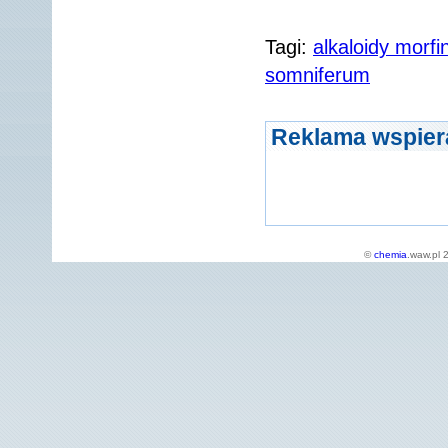
Tagi:
alkaloidy morf
somniferum
Reklama wspier
©
chemia
.waw.pl 