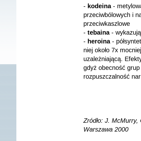
-
kodeina
- metylowa
przeciwbólowych i na
przeciwkaszlowe
-
tebaina
- wykazują
-
heroina
- półsynte
niej około 7x mocnie
uzależniającą. Efekt
gdyż obecność grup 
rozpuszczalność nar
Zródło: J. McMurry
Warszawa 2000