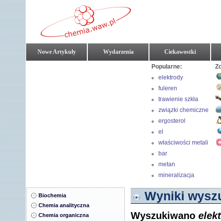
Nowe Artykuły
Wydarzenia
Ciekawostki
Popularne:
Z
elektrody
nanorurkowe
fuleren
trawienie szkła
związki chemiczne
ergosterol
el
właściwości metali
bar
metan
mineralizacja
Wyniki wyszu
Biochemia
Chemia analityczna
Wyszukiwano
elek
Chemia organiczna