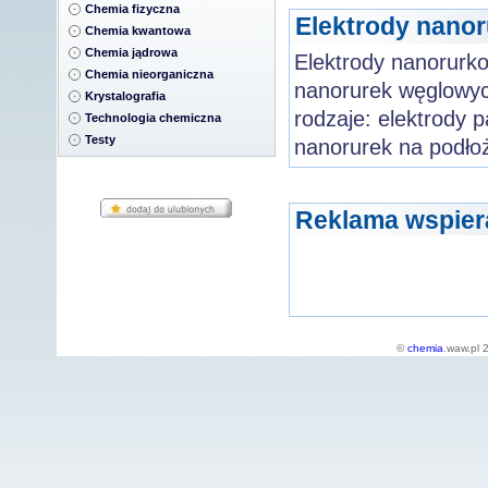
Chemia fizyczna
Elektrody nano
Chemia kwantowa
Chemia jądrowa
Elektrody nanorurk
Chemia nieorganiczna
nanorurek węglowyc
Krystalografia
rodzaje: elektrody 
Technologia chemiczna
Testy
nanorurek na podło
Reklama wspier
©
chemia
.waw.pl 