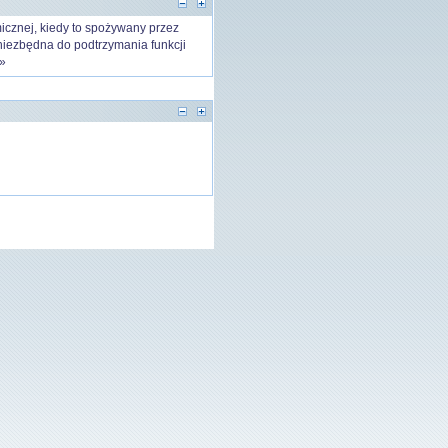
icznej, kiedy to spożywany przez
niezbędna do podtrzymania funkcji
 »