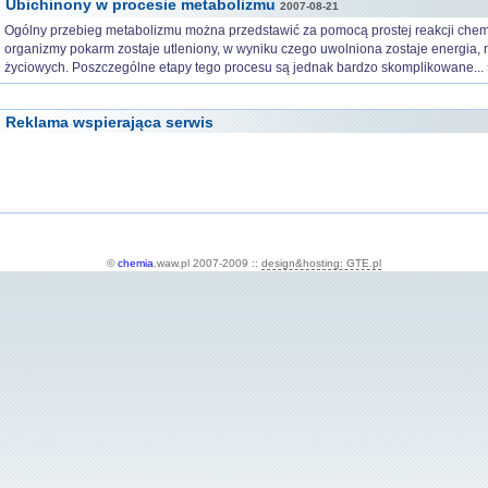
Ubichinony w procesie metabolizmu
2007-08-21
Ogólny przebieg metabolizmu można przedstawić za pomocą prostej reakcji chem
organizmy pokarm zostaje utleniony, w wyniku czego uwolniona zostaje energia, 
życiowych. Poszczególne etapy tego procesu są jednak bardzo skomplikowane...
Reklama wspierająca serwis
©
chemia
.waw.pl 2007-2009 ::
design&hosting: GTE.pl