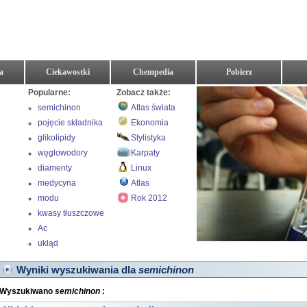
a
Ciekawostki
Chempedia
Pobierz
Popularne:
Zobacz także:
semichinon
Atlas świata
pojęcie składnika
Ekonomia
glikolipidy
Stylistyka
węglowodory
Karpaty
nienasycone
diamenty
Linux
medycyna
Atlas
modu
Rok 2012
kwasy tłuszczowe
Ac
ukłąd
Wyniki wyszukiwania dla
semichinon
Wyszukiwano
semichinon
: