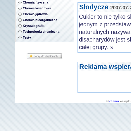
Chemia fizyczna
Słodycze
2007-07-
Chemia kwantowa
Chemia jądrowa
Cukier to nie tylko 
Chemia nieorganiczna
jednym z przedstawi
Krystalografia
naturalnych nazyw
Technologia chemiczna
Testy
disacharydów jest sł
całej grupy. »
Reklama wspier
©
chemia
.waw.pl 