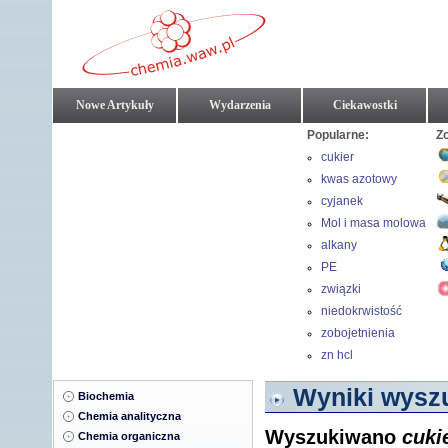
Nowe Artykuły
Wydarzenia
Ciekawostki
Popularne:
Z
cukier
kwas azotowy
cyjanek
Mol i masa molowa
alkany
PE
związki
nieorganiczne
niedokrwistość
zobojetnienia
zn hcl
Wyniki wyszu
Biochemia
Chemia analityczna
Wyszukiwano
cuki
Chemia organiczna