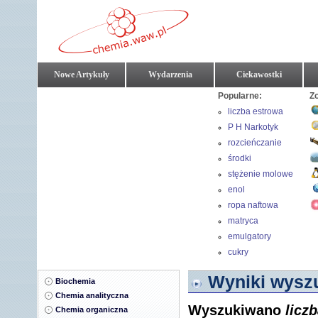
Nowe Artykuły
Wydarzenia
Ciekawostki
Popularne:
Z
liczba estrowa
P H Narkotyk
rozcieńczanie
roztworów
środki
powierzchniowo
stężenie molowe
czynne
enol
ropa naftowa
matryca
emulgatory
cukry
Wyniki wyszu
Biochemia
Chemia analityczna
Wyszukiwano
licz
Chemia organiczna