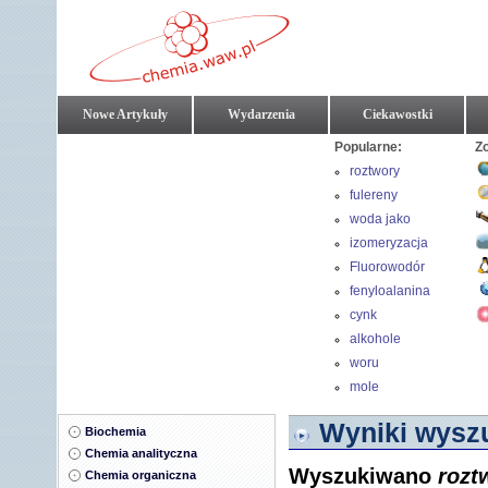
Nowe Artykuły
Wydarzenia
Ciekawostki
Popularne:
Z
roztwory
fulereny
woda jako
rozpuszczalnik
izomeryzacja
Fluorowodór
fenyloalanina
cynk
alkohole
woru
mole
Wyniki wyszu
Biochemia
Chemia analityczna
Wyszukiwano
rozt
Chemia organiczna