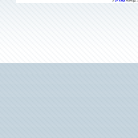
©
chemia
.waw.pl 