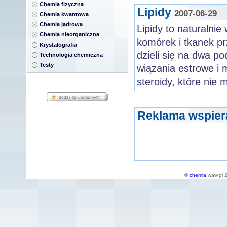
Chemia fizyczna
Lipidy
2007-06-29
Chemia kwantowa
Chemia jądrowa
Lipidy to naturalni
Chemia nieorganiczna
komórek i tkanek pr
Krystalografia
dzieli się na dwa po
Technologia chemiczna
Testy
wiązania estrowe i m
steroidy, które nie 
Reklama wspier
©
chemia
.waw.pl 