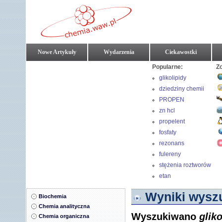
Nowe Artykuły
Wydarzenia
Ciekawostki
Popularne:
Z
glikolipidy
dziedziny chemii
PROPEN
zn hcl
propelent
fosfaty
rezonans
fulereny
stężenia roztworów
etan
Wyniki wyszu
Biochemia
Chemia analityczna
Wyszukiwano
gliko
Chemia organiczna