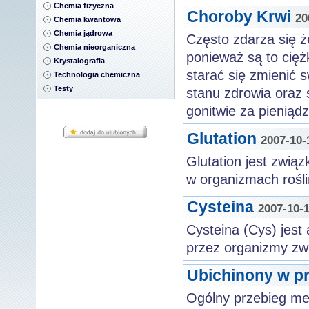
Chemia fizyczna
Choroby Krwi
20
Chemia kwantowa
Chemia jądrowa
Często zdarza się 
Chemia nieorganiczna
ponieważ są to cięż
Krystalografia
starać się zmienić 
Technologia chemiczna
Testy
stanu zdrowia oraz s
gonitwie za pieniąd
Glutation
2007-10-
Glutation jest zwią
w organizmach rośli
Cysteina
2007-10-
Cysteina (Cys) jes
przez organizmy zw
Ubichinony w p
Ogólny przebieg me