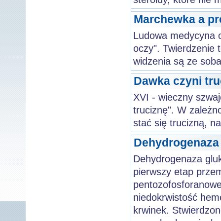
Marchewka a pr
Ludowa medycyna od
oczy". Twierdzenie 
widzenia są ze soba
Dawka czyni tru
XVI - wieczny szwaj
truciznę". W zależ
stać się trucizną, n
Dehydrogenaza g
Dehydrogenaza gluk
pierwszy etap przem
pentozofosforanowe
niedokrwistość hemo
krwinek. Stwierdzon