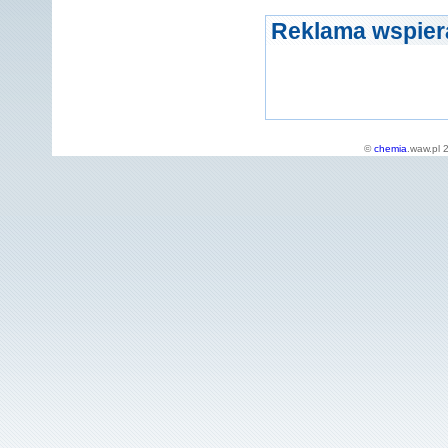
Reklama wspier
©
chemia
.waw.pl 