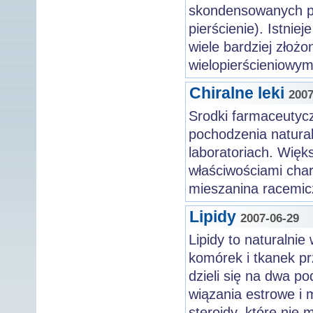
skondensowanych pie
pierścienie). Istnie
wiele bardziej złożo
wielopierścieniowy
Chiralne leki
2007
Srodki farmaceutyc
pochodzenia naturaln
laboratoriach. Więk
właściwościami char
mieszanina racemic
Lipidy
2007-06-29
Lipidy to naturalni
komórek i tkanek pr
dzieli się na dwa po
wiązania estrowe i m
steroidy, które nie 