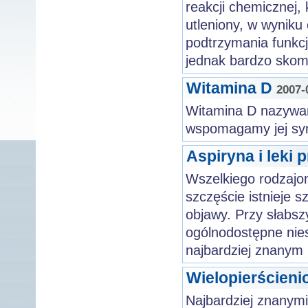
reakcji chemicznej,
utleniony, w wyniku
podtrzymania funkcj
jednak bardzo skom
Witamina D
2007-
Witamina D nazywan
wspomagamy jej syn
Aspiryna i leki 
Wszelkiego rodzajo
szczęście istnieje 
objawy. Przy słabsz
ogólnodostępne nies
najbardziej znanym 
Wielopierścien
Najbardziej znanym