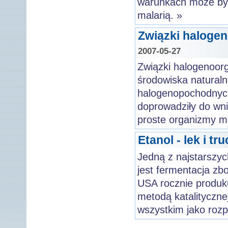
warunkach może byc
malarią. »
Związki haloge
2007-05-27
Związki halogenoorg
środowiska naturaln
halogenopochodnyc
doprowadziły do wni
proste organizmy mo
Etanol - lek i tr
Jedną z najstarszyc
jest fermentacja zb
USA rocznie produku
metodą katalitycznej
wszystkim jako rozp