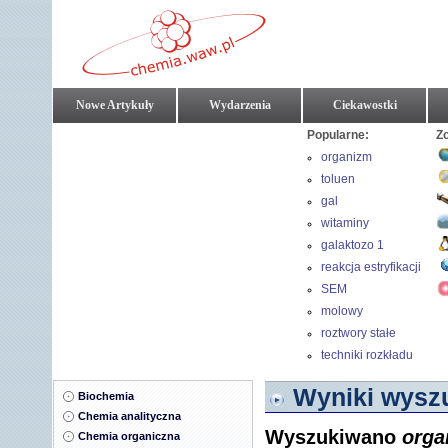
Nowe Artykuły
Wydarzenia
Ciekawostki
Popularne:
Z
organizm
toluen
gal
witaminy
galaktozo 1
fosforan
reakcja estryfikacji
SEM
molowy
współczynnik
roztwory stałe
absorpcji
techniki rozkładu
próbek
Wyniki wyszu
Biochemia
środowiskowych
Chemia analityczna
Wyszukiwano
orga
Chemia organiczna