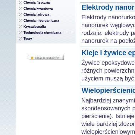
Chemia fizyczna
Elektrody nano
Chemia kwantowa
Chemia jądrowa
Elektrody nanorurk
Chemia nieorganiczna
nanorurek węglowyc
Krystalografia
rodzaje: elektrody 
Technologia chemiczna
Testy
nanorurek na podło
Kleje i żywice 
Żywice epoksydowe 
różnych powierzchni
użyciem muszą być z
Wielopierścien
Najbardziej znanym
skondensowanych pie
pierścienie). Istnie
wiele bardziej złożo
wielopierścieniowy