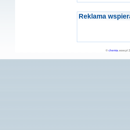
Reklama wspier
©
chemia
.waw.pl 