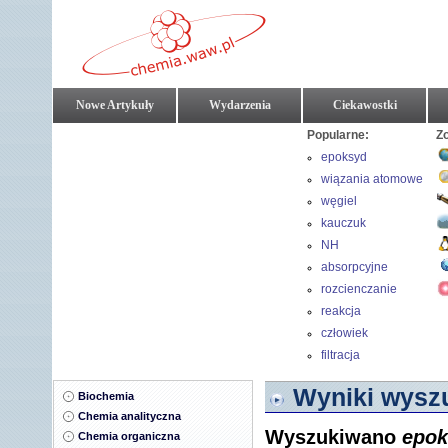
Nowe Artykuły
Wydarzenia
Ciekawostki
Popularne:
Z
epoksyd
wiązania atomowe
węgiel
kauczuk
NH
absorpcyjne
rozcienczanie
roztworów
reakcja
fluorowodoru z
człowiek
krzemionką
filtracja
Wyniki wyszu
Biochemia
Chemia analityczna
Wyszukiwano
epok
Chemia organiczna