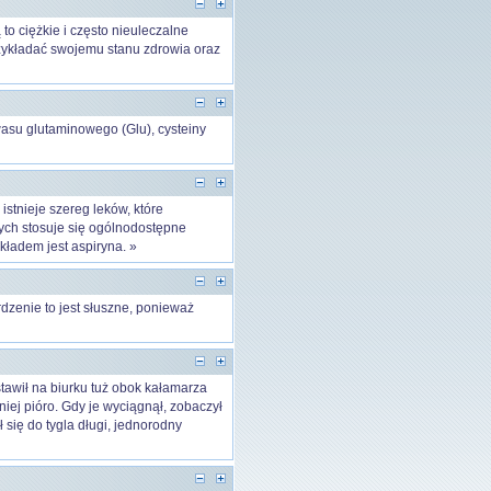
o ciężkie i często nieuleczalne
rzykładać swojemu stanu zdrowia oraz
wasu glutaminowego (Glu), cysteiny
stnieje szereg leków, które
ych stosuje się ogólnodostępne
kładem jest aspiryna. »
dzenie to jest słuszne, ponieważ
tawił na biurku tuż obok kałamarza
iej pióro. Gdy je wyciągnął, zobaczył
 się do tygla długi, jednorodny