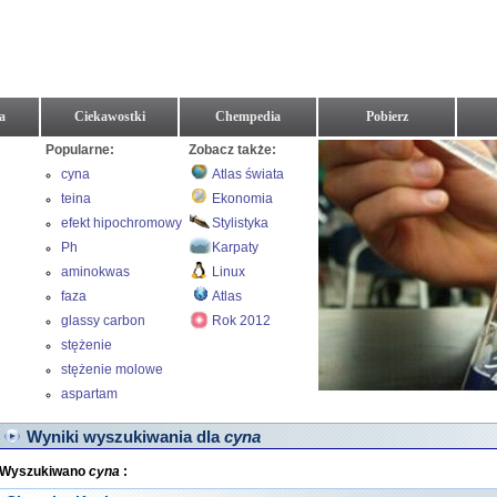
a
Ciekawostki
Chempedia
Pobierz
Popularne:
Zobacz także:
cyna
Atlas świata
teina
Ekonomia
efekt hipochromowy
Stylistyka
Ph
Karpaty
aminokwas
Linux
faza
Atlas
glassy carbon
Rok 2012
stężenie
stężenie molowe
aspartam
Wyniki wyszukiwania dla
cyna
Wyszukiwano
cyna
: