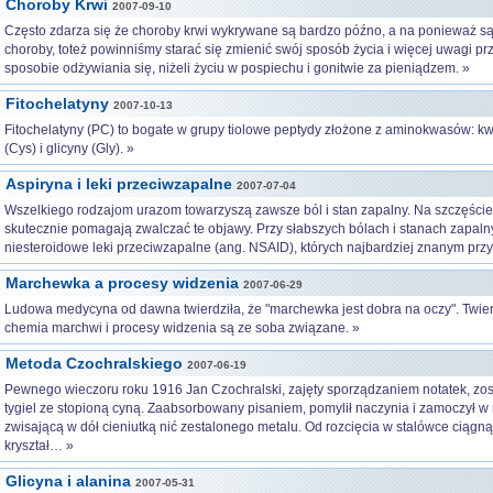
Choroby Krwi
2007-09-10
Często zdarza się że choroby krwi wykrywane są bardzo późno, a na ponieważ są t
choroby, toteż powinniśmy starać się zmienić swój sposób życia i więcej uwagi p
sposobie odżywiania się, niżeli życiu w pospiechu i gonitwie za pieniądzem. »
Fitochelatyny
2007-10-13
Fitochelatyny (PC) to bogate w grupy tiolowe peptydy złożone z aminokwasów: k
(Cys) i glicyny (Gly). »
Aspiryna i leki przeciwzapalne
2007-07-04
Wszelkiego rodzajom urazom towarzyszą zawsze ból i stan zapalny. Na szczęście i
skutecznie pomagają zwalczać te objawy. Przy słabszych bólach i stanach zapaln
niesteroidowe leki przeciwzapalne (ang. NSAID), których najbardziej znanym przy
Marchewka a procesy widzenia
2007-06-29
Ludowa medycyna od dawna twierdziła, że "marchewka jest dobra na oczy". Twier
chemia marchwi i procesy widzenia są ze soba związane. »
Metoda Czochralskiego
2007-06-19
Pewnego wieczoru roku 1916 Jan Czochralski, zajęty sporządzaniem notatek, zos
tygiel ze stopioną cyną. Zaabsorbowany pisaniem, pomylił naczynia i zamoczył w n
zwisającą w dół cieniutką nić zestalonego metalu. Od rozcięcia w stalówce ciągnął
kryształ… »
Glicyna i alanina
2007-05-31